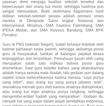
yayasan demi menjaga kualitas sekolah tersebut dan
kepercayaan dari orang tua murid, sehingga hasilnya pun
sangat memuaskan. Bukti sederhana bagaimana hasil
didikan sekolah-sekolah swasta adalah prestasi siswa
mereka di Olimpiade Sains tingkat Nasional dan
Internasional. Misalnya, SMA Xaverius Palembang, SMA
IPEKA Medan, dan SMA Aloysius Bandung, SMA BPK
Penabur.
Guru di PNS (sekolah Negeri), sudah terlanjur terjebak oleh
kalimat pahlawan tanpa pamrih, sehingga akibatnya posisi
guru di masyarakat, bahkan di kalangan pejabat terasa
terpinggirkan dan tersisihkan. Pemalsuan ijazah oleh caleg
merupakan salah satu indikasi bahwa posisi guru
diremehkan. Saat guru berpikir bahwa yang dilakukannya
adalah hanya semata-mata ibadah, lalu godaan pun datang
seperti siswa melecehkannya karena merasa "saya punya
uang lebih", atau orang tua yang punya jabatan 'wah",
seenaknya memaki guru oleh karena anaknya didisiplinkan,
atau orang tua ingin anaknya punya rangking, sehingga
mengembel-embel hadiah yang menjanjikan". Godaan itu,
menjadi hal yang wajar dalam wajah pendidikan Indonesia,
yang akhirnya menyeret keterpurukan bagsa ini. Bagi guru