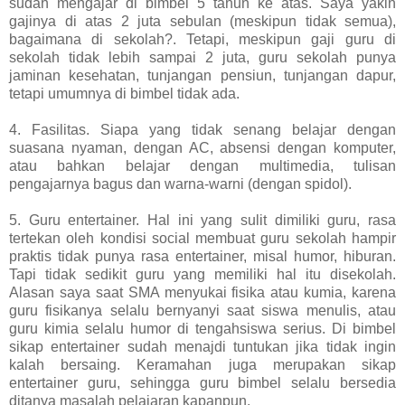
sudah mengajar di bimbel 5 tahun ke atas. Saya yakin
gajinya di atas 2 juta sebulan (meskipun tidak semua),
bagaimana di sekolah?. Tetapi, meskipun gaji guru di
sekolah tidak lebih sampai 2 juta, guru sekolah punya
jaminan kesehatan, tunjangan pensiun, tunjangan dapur,
tetapi umumnya di bimbel tidak ada.
4. Fasilitas. Siapa yang tidak senang belajar dengan
suasana nyaman, dengan AC, absensi dengan komputer,
atau bahkan belajar dengan multimedia, tulisan
pengajarnya bagus dan warna-warni (dengan spidol).
5. Guru entertainer. Hal ini yang sulit dimiliki guru, rasa
tertekan oleh kondisi social membuat guru sekolah hampir
praktis tidak punya rasa entertainer, misal humor, hiburan.
Tapi tidak sedikit guru yang memiliki hal itu disekolah.
Alasan saya saat SMA menyukai fisika atau kumia, karena
guru fisikanya selalu bernyanyi saat siswa menulis, atau
guru kimia selalu humor di tengahsiswa serius. Di bimbel
sikap entertainer sudah menajdi tuntukan jika tidak ingin
kalah bersaing. Keramahan juga merupakan sikap
entertainer guru, sehingga guru bimbel selalu bersedia
ditanya masalah pelajaran kapanpun.