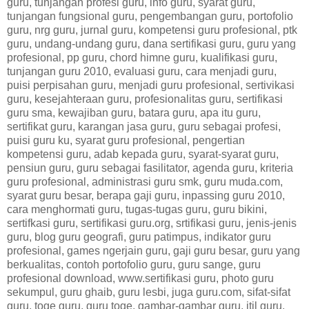
guru, tunjangan profesi guru, info guru, syarat guru,
tunjangan fungsional guru, pengembangan guru, portofolio
guru, nrg guru, jurnal guru, kompetensi guru profesional, ptk
guru, undang-undang guru, dana sertifikasi guru, guru yang
profesional, pp guru, chord himne guru, kualifikasi guru,
tunjangan guru 2010, evaluasi guru, cara menjadi guru,
puisi perpisahan guru, menjadi guru profesional, sertivikasi
guru, kesejahteraan guru, profesionalitas guru, sertifikasi
guru sma, kewajiban guru, batara guru, apa itu guru,
sertifikat guru, karangan jasa guru, guru sebagai profesi,
puisi guru ku, syarat guru profesional, pengertian
kompetensi guru, adab kepada guru, syarat-syarat guru,
pensiun guru, guru sebagai fasilitator, agenda guru, kriteria
guru profesional, administrasi guru smk, guru muda.com,
syarat guru besar, berapa gaji guru, inpassing guru 2010,
cara menghormati guru, tugas-tugas guru, guru bikini,
sertifkasi guru, sertifikasi guru.org, srtifikasi guru, jenis-jenis
guru, blog guru geografi, guru patimpus, indikator guru
profesional, games ngerjain guru, gaji guru besar, guru yang
berkualitas, contoh portofolio guru, guru sange, guru
profesional download, www.sertifikasi guru, photo guru
sekumpul, guru ghaib, guru lesbi, juga guru.com, sifat-sifat
guru, toge guru, guru toge, gambar-gambar guru, itil guru,