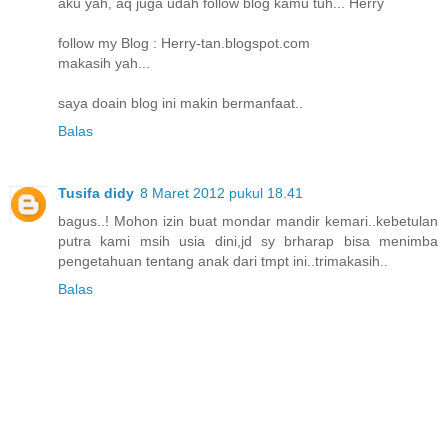
aku yah, aq juga udah follow blog kamu tuh... Herry
follow my Blog : Herry-tan.blogspot.com
makasih yah...
saya doain blog ini makin bermanfaat..
Balas
Tusifa didy
8 Maret 2012 pukul 18.41
bagus..! Mohon izin buat mondar mandir kemari..kebetulan
putra kami msih usia dini,jd sy brharap bisa menimba
pengetahuan tentang anak dari tmpt ini..trimakasih..
Balas