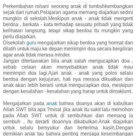
Perkembahan rohani seorang anak di tumbuhkembangkan
sejak dari rumah.Pelajaran agama memang diajarkan sedini
mungkin di sekolah.Meskipun anak - anak tidak mengerti
berdoa , berkata - kata terhadap sesuatu pribadi yang tidak
kelihatan langsung, tetapi sikap berdoa itu mungkin yang
perlu diajarkan.
Disekolah
guru
mengajarkan sikap berdoa yang hormat dan
dilatih untuk maju ke depan memimpin doa secara bergiliran
agar anak tidak merasa minder.
Jangan ditertawakan bila anak salah mengucapkan doa ,
sebab celaan akan menyebabkan anak tidak mau
memimpin doa lagi.Ajari anak - anak yang polos selalu
berdoa dengan kejujuran, hati nya merasa dikuatkan dan
anak akan lebih berani untuk mengucapkan doa, meskipun
dengan kesalahan - kesalahan yang harap untuk dimaklumi.
Mengajarkan pada
anak
bahwa doanya akan di kabulkan
Allah SWT bila apa ?misal jika anak itu sakit lalu memohon
pada Allah SWT untuk di sembuhkan dan memang ia
sembuh , itu berarti doannya dikabulkan.Anak diajarkan
untuk selalu bersyukur dan berterima kasih.Dengan
demikian anak tau bahwa penting menjaga keseimbangan