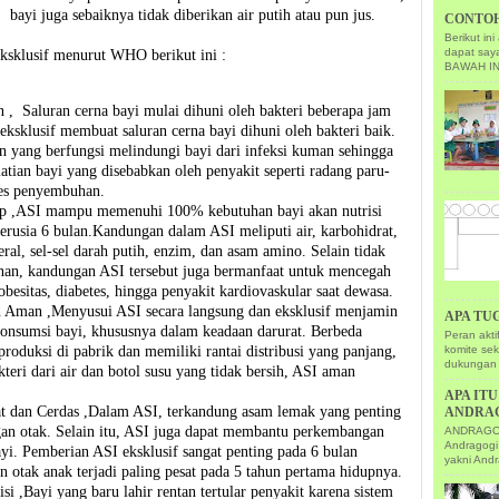
bayi juga sebaiknya tidak diberikan air putih atau pun jus.
CONTOH
Berikut i
dapat sa
ksklusif menurut WHO berikut ini :
BAWAH IN
, Saluran cerna bayi mulai dihuni oleh bakteri beberapa jam
 eksklusif membuat saluran cerna bayi dihuni oleh bakteri baik.
 yang berfungsi melindungi bayi dari infeksi kuman sehingga
tian bayi yang disebabkan oleh penyakit seperti radang paru-
ses penyembuhan.
ap ,ASI mampu memenuhi 100% kebutuhan bayi akan nutrisi
erusia 6 bulan.Kandungan dalam ASI meliputi air, karbohidrat,
ral, sel-sel darah putih, enzim, dan asam amino. Selain tidak
n, kandungan ASI tersebut juga bermanfaat untuk mencegah
obesitas, diabetes, hingga penyakit kardiovaskular saat dewasa.
n Aman ,Menyusui ASI secara langsung dan eksklusif menjamin
APA TU
konsumsi bayi, khususnya dalam keadaan darurat. Berbeda
Peran akt
roduksi di pabrik dan memiliki rantai distribusi yang panjang,
komite se
dukungan 
kteri dari air dan botol susu yang tidak bersih, ASI aman
APA IT
dan Cerdas ,Dalam ASI, terkandung asam lemak yang penting
ANDRA
an otak. Selain itu, ASI juga dapat membantu perkembangan
ANDRAGOGI
Andragogi
ayi. Pemberian ASI eksklusif sangat penting pada 6 bulan
yakni Andr
 otak anak terjadi paling pesat pada 5 tahun pertama hidupnya.
i ,Bayi yang baru lahir rentan tertular penyakit karena sistem