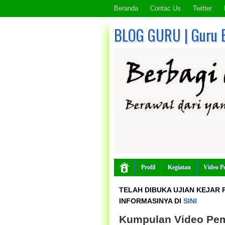
Beranda
Contac Us
Twitter
BLOG GURU | Guru 
Profil
Kegiatan
Video P
TELAH DIBUKA UJIAN KEJAR P
INFORMASINYA DI
SINI
Kumpulan Video Pem