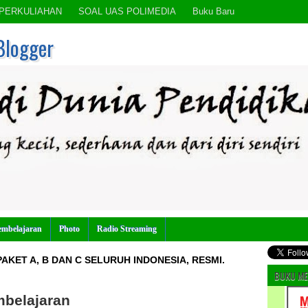
PERKULIAHAN
SOAL UAS POLIMEDIA
Buku Baru
Blogger
embelajaran
Photo
Radio Streaming
AKET A, B DAN C SELURUH INDONESIA, RESMI.
BUKU ME
belajaran