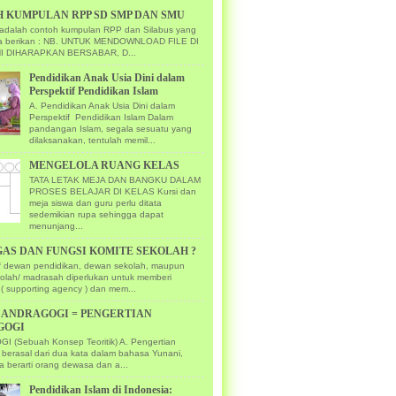
 KUMPULAN RPP SD SMP DAN SMU
ni adalah contoh kumpulan RPP dan Silabus yang
ya berikan : NB. UNTUK MENDOWNLOAD FILE DI
I DIHARAPKAN BERSABAR, D...
Pendidikan Anak Usia Dini dalam
Perspektif Pendidikan Islam
A. Pendidikan Anak Usia Dini dalam
Perspektif Pendidikan Islam Dalam
pandangan Islam, segala sesuatu yang
dilaksanakan, tentulah memil...
MENGELOLA RUANG KELAS
TATA LETAK MEJA DAN BANGKU DALAM
PROSES BELAJAR DI KELAS Kursi dan
meja siswa dan guru perlu ditata
sedemikian rupa sehingga dapat
menunjang...
GAS DAN FUNGSI KOMITE SEKOLAH ?
if dewan pendidikan, dewan sekolah, maupun
kolah/ madrasah diperlukan untuk memberi
( supporting agency ) dan mem...
U ANDRAGOGI = PENGERTIAN
GOGI
 (Sebuah Konsep Teoritik) A. Pengertian
 berasal dari dua kata dalam bahasa Yunani,
a berarti orang dewasa dan a...
Pendidikan Islam di Indonesia: