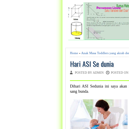
Home
»
Anak Masa Toddlers yang akrab d
Hari ASI Se dunia
POSTED BY ADMIN
POSTED ON 
Dihari ASI Sedunia ini saya akan
sang bunda.