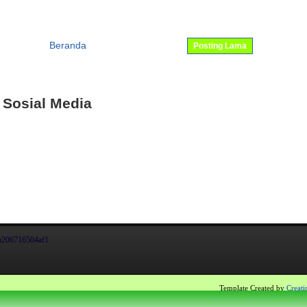
Beranda
Posting Lama
 Sosial Media
a206716504af1
Template Created by
Creati
ger
- All Rights Reserved