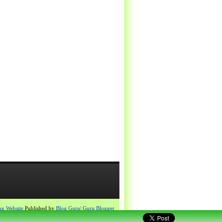
ng Website
Published by
Blog Guru| Guru Blogger
Proudly powered by
Blogger