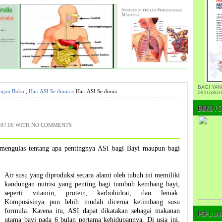
BAGI YAN
engan Buku
,
Hari ASI Se dunia
» Hari ASI Se dunia
08116361
BUKU PE
07.00 WITH
NO COMMENTS
 mengulas tentang apa pentingnya ASI bagi Bayi maupun bagi
Air susu yang diproduksi secara alami oleh tubuh ini memiliki
kandungan nutrisi yang penting bagi tumbuh kembang bayi,
seperti vitamin, protein, karbohidrat, dan lemak.
Komposisinya pun lebih mudah dicerna ketimbang susu
formula. Karena itu, ASI dapat dikatakan sebagai makanan
POPULAR
utama bayi pada 6 bulan pertama kehidupannya. Di usia ini,