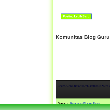
Posting Lebih Baru
Komunitas Blog Guru
45db572c1d9f08ecf5c2bb905f6681421eef9
Support :
Komunitas Blogger Pelajar
Copyright © 2013.
BLOG GURU | Guru Blog