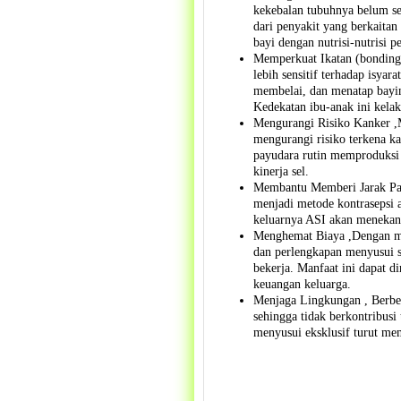
kekebalan tubuhnya belum s
dari penyakit yang berkaitan
bayi dengan nutrisi-nutrisi p
Memperkuat Ikatan (bonding)
lebih sensitif terhadap isya
membelai, dan menatap bayiny
Kedekatan ibu-anak ini kela
Mengurangi Risiko Kanker ,M
mengurangi risiko terkena k
payudara rutin memproduksi
kinerja sel.
Membantu Memberi Jarak Pad
menjadi metode kontrasepsi 
keluarnya ASI akan menekan 
Menghemat Biaya ,Dengan men
dan perlengkapan menyusui s
bekerja. Manfaat ini dapat d
keuangan keluarga.
Menjaga Lingkungan , Berbe
sehingga tidak berkontribusi
menyusui eksklusif turut me