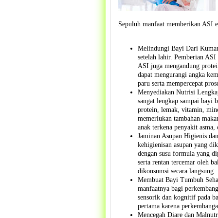
Sepuluh manfaat memberikan ASI e
Melindungi Bayi Dari Kuman 
setelah lahir. Pemberian ASI
ASI juga mengandung protein
dapat mengurangi angka kema
paru serta mempercepat pro
Menyediakan Nutrisi Lengk
sangat lengkap sampai bayi b
protein, lemak, vitamin, mine
memerlukan tambahan makana
anak terkena penyakit asma, 
Jaminan Asupan Higienis da
kehigienisan asupan yang di
dengan susu formula yang dip
serta rentan tercemar oleh ba
dikonsumsi secara langsung.
Membuat Bayi Tumbuh Sehat 
manfaatnya bagi perkembang
sensorik dan kognitif pada b
pertama karena perkembangan
Mencegah Diare dan Malnutris