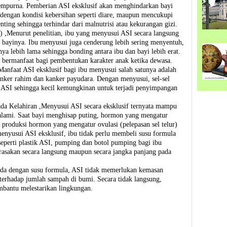
empurna. Pemberian ASI eksklusif akan menghindarkan bayi
 dengan kondisi kebersihan seperti diare, maupun mencukupi
enting sehingga terhindar dari malnutrisi atau kekurangan gizi.
 ,Menurut penelitian, ibu yang menyusui ASI secara langsung
rat bayinya. Ibu menyusui juga cenderung lebih sering menyentuh,
a lebih lama sehingga bonding antara ibu dan bayi lebih erat.
k bermanfaat bagi pembentukan karakter anak ketika dewasa.
anfaat ASI eksklusif bagi ibu menyusui salah satunya adalah
anker rahim dan kanker payudara. Dengan menyusui, sel-sel
 ASI sehingga kecil kemungkinan untuk terjadi penyimpangan
a Kelahiran ,Menyusui ASI secara eksklusif ternyata mampu
alami. Saat bayi menghisap puting, hormon yang mengatur
produksi hormon yang mengatur ovulasi (pelepasan sel telur)
yusui ASI eksklusif, ibu tidak perlu membeli susu formula
eperti plastik ASI, pumping dan botol pumping bagi ibu
irasakan secara langsung maupun secara jangka panjang pada
da dengan susu formula, ASI tidak memerlukan kemasan
 terhadap jumlah sampah di bumi. Secara tidak langsung,
mbantu melestarikan lingkungan.