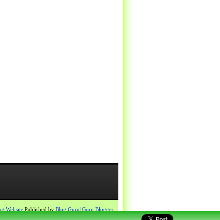
ng Website
Published by
Blog Guru| Guru Blogger
Proudly powered by
Blogger