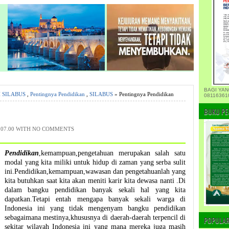
BAGI YAN
 SILABUS
,
Pentingnya Pendidikan
,
SILABUS
» Pentingnya Pendidikan
08116361
BUKU PE
07.00 WITH
NO COMMENTS
Pendidikan
,kemampuan,pengetahuan merupakan salah satu
modal yang kita miliki untuk hidup di zaman yang serba sulit
ini.Pendidikan,kemampuan,wawasan dan pengetahuanlah yang
kita butuhkan saat kita akan meniti karir kita dewasa nanti .Di
dalam bangku pendidikan banyak sekali hal yang kita
dapatkan.Tetapi entah mengapa banyak sekali warga di
Indonesia ini yang tidak mengenyam bangku pendidikan
sebagaimana mestinya,khususnya di daerah-daerah terpencil di
POPULAR
sekitar wilayah Indonesia ini yang mana mereka juga masih