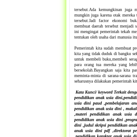
tersebut.Ada kemungkinan juga 
mungkin juga karena otak mereka 
tersebut.Jadi factor ekonomi bu
membuat daerah tersebut menjadi sa
ini mengingat pemerintah tekah m
tentukan oleh usaha dari manusia itu
Pemerintah kita sudah membuat pro
kita yang tidak duduk di bangku se
untuk membeli buku,membeli serag
para orang tua mereka yang lebi
bersekolah.Bayangkan saja kita pa
meminta-minta di sarana-sarana tr
seharusnya dilakukan pemerintah k
Kata Kunci/ keyword Terkait denga
pendidikan anak usia dini,pendid
usia dini paud ,pembelajaran ana
pendidikan anak usia dini , makal
,materi pendidikan anak usia d
pendidikan anak usia dini ,progr
dini ,judul skripsi pendidikan an
anak usia dini pdf ,direktorat 
,pendidikan karakter anak usia di