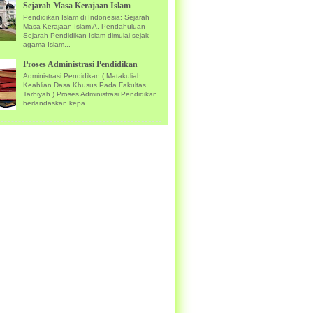
Sejarah Masa Kerajaan Islam
Pendidikan Islam di Indonesia: Sejarah
Masa Kerajaan Islam A. Pendahuluan
Sejarah Pendidikan Islam dimulai sejak
agama Islam...
Proses Administrasi Pendidikan
Administrasi Pendidikan ( Matakuliah
Keahlian Dasa Khusus Pada Fakultas
Tarbiyah ) Proses Administrasi Pendidikan
berlandaskan kepa...