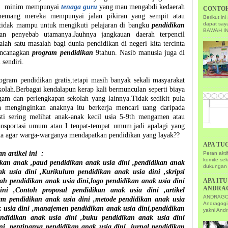
minim mempunyai
tenaga guru
yang mau mengabdi kedaerah
CONTOH
memang mereka mempunyai jalan pikiran yang sempit atau
Berikut i
dapat sa
tidak mampu untuk mengikuti pelajaran di bangku
pendidikan
BAWAH IN
kan penyebab utamanya.Jauhnya jangkauan daerah terpencil
lah satu masalah bagi dunia pendidikan di negeri kita tercinta
encanagkan
program pendidikan
9tahun. Nasib manusia juga di
 sendiri.
gram pendidikan gratis,tetapi masih banyak sekali masyarakat
kolah.Berbagai kendalapun kerap kali bermunculan seperti biaya
am dan perlengkapan sekolah yang lainnya.Tidak sedikit pula
h menginginkan anaknya itu berkerja mencari uang daripada
sti sering melihat anak-anak kecil usia 5-9th mengamen atau
ansportasi umum atau I tenpat-tempat umum.jadi apalagi yang
ita agar warga-warganya mendapatkan pendidikan yang layak??
APA TU
n artikel ini :
Peran akt
komite se
ikan anak ,paud pendidikan anak usia dini ,pendidikan anak
dukungan 
k usia dini ,Kurikulum pendidikan anak usia dini ,skripsi
ah pendidikan anak usia dini,logo pendidikan anak usia dini
APA IT
ANDRA
ini ,Contoh proposal pendidikan anak usia dini ,artikel
ANDRAGOGI
am pendidikan anak usia dini ,metode pendidikan anak usia
Andragogi
ak usia dini ,manajemen pendidikan anak usia dini,pendidikan
yakni Andr
pendidikan anak usia dini ,buku pendidikan anak usia dini
ni ,pentingnya pendidikan anak usia dini ,jurnal pendidikan