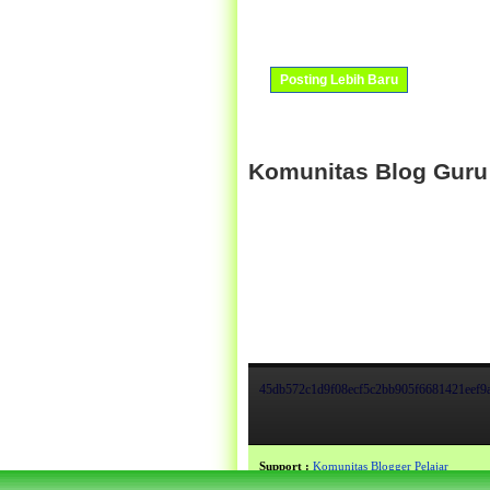
Posting Lebih Baru
Komunitas Blog Guru
45db572c1d9f08ecf5c2bb905f6681421eef9
Support :
Komunitas Blogger Pelajar
Copyright © 2013.
BLOG GURU | Guru Blog