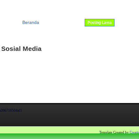
Beranda
Posting Lama
 Sosial Media
a206716504af1
Template Created by
Creati
ger
- All Rights Reserved