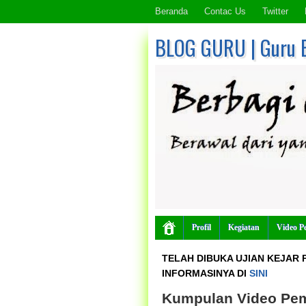
Beranda
Contac Us
Twitter
BLOG GURU | Guru 
Profil
Kegiatan
Video P
TELAH DIBUKA UJIAN KEJAR P
INFORMASINYA DI
SINI
Kumpulan Video Pem