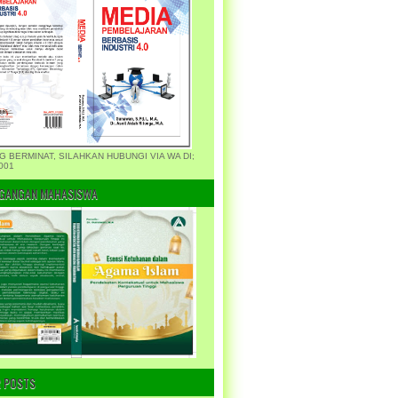
G BERMINAT, SILAHKAN HUBUNGI VIA WA DI;
001
GANGAN MAHASISWA
 POSTS