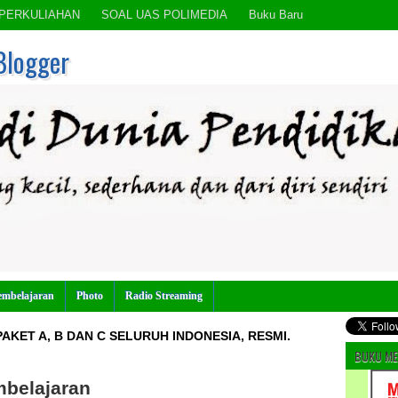
PERKULIAHAN
SOAL UAS POLIMEDIA
Buku Baru
Blogger
embelajaran
Photo
Radio Streaming
AKET A, B DAN C SELURUH INDONESIA, RESMI.
BUKU ME
belajaran