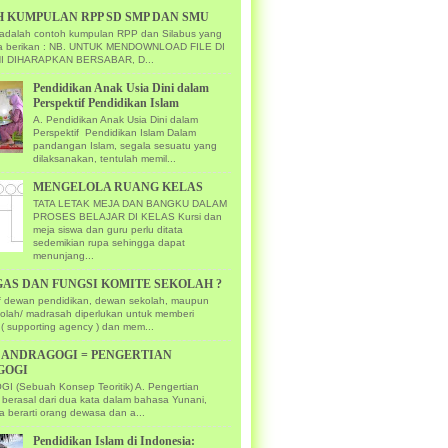
 KUMPULAN RPP SD SMP DAN SMU
ni adalah contoh kumpulan RPP dan Silabus yang
ya berikan : NB. UNTUK MENDOWNLOAD FILE DI
I DIHARAPKAN BERSABAR, D...
Pendidikan Anak Usia Dini dalam
Perspektif Pendidikan Islam
A. Pendidikan Anak Usia Dini dalam
Perspektif Pendidikan Islam Dalam
pandangan Islam, segala sesuatu yang
dilaksanakan, tentulah memil...
MENGELOLA RUANG KELAS
TATA LETAK MEJA DAN BANGKU DALAM
PROSES BELAJAR DI KELAS Kursi dan
meja siswa dan guru perlu ditata
sedemikian rupa sehingga dapat
menunjang...
GAS DAN FUNGSI KOMITE SEKOLAH ?
if dewan pendidikan, dewan sekolah, maupun
kolah/ madrasah diperlukan untuk memberi
( supporting agency ) dan mem...
U ANDRAGOGI = PENGERTIAN
GOGI
 (Sebuah Konsep Teoritik) A. Pengertian
 berasal dari dua kata dalam bahasa Yunani,
a berarti orang dewasa dan a...
Pendidikan Islam di Indonesia: