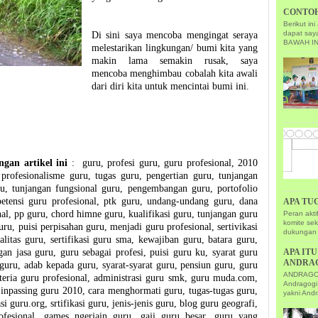
CONTOH
Berikut i
dapat sa
Di sini saya mencoba mengingat seraya
BAWAH IN
melestarikan lingkungan/ bumi kita yang
makin lama semakin rusak, saya
mencoba menghimbau cobalah kita awali
dari diri kita untuk mencintai bumi ini.
gan artikel ini
: guru, profesi guru, guru profesional, 2010
 profesionalisme guru, tugas guru, pengertian guru, tunjangan
uru, tunjangan fungsional guru, pengembangan guru, portofolio
etensi guru profesional, ptk guru, undang-undang guru, dana
APA TU
nal, pp guru, chord himne guru, kualifikasi guru, tunjangan guru
Peran akt
komite se
ru, puisi perpisahan guru, menjadi guru profesional, sertivikasi
dukungan 
alitas guru, sertifikasi guru sma, kewajiban guru, batara guru,
ngan jasa guru, guru sebagai profesi, puisi guru ku, syarat guru
APA IT
ANDRA
guru, adab kepada guru, syarat-syarat guru, pensiun guru, guru
ANDRAGOGI
riteria guru profesional, administrasi guru smk, guru muda.com,
Andragogi
, inpassing guru 2010, cara menghormati guru, tugas-tugas guru,
yakni Andr
asi guru.org, srtifikasi guru, jenis-jenis guru, blog guru geografi,
ofesional, games ngerjain guru, gaji guru besar, guru yang