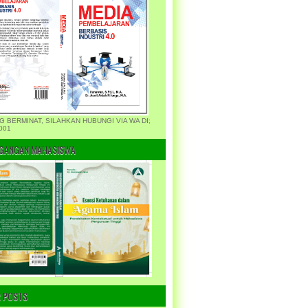
G BERMINAT, SILAHKAN HUBUNGI VIA WA DI;
001
GANGAN MAHASISWA
 POSTS