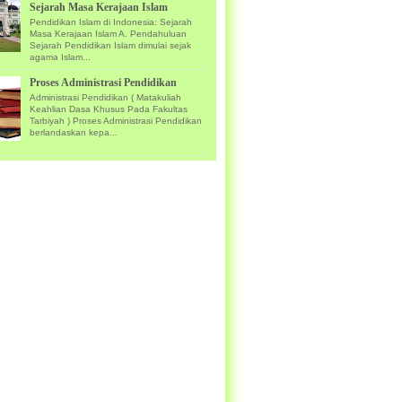
Sejarah Masa Kerajaan Islam
Pendidikan Islam di Indonesia: Sejarah
Masa Kerajaan Islam A. Pendahuluan
Sejarah Pendidikan Islam dimulai sejak
agama Islam...
Proses Administrasi Pendidikan
Administrasi Pendidikan ( Matakuliah
Keahlian Dasa Khusus Pada Fakultas
Tarbiyah ) Proses Administrasi Pendidikan
berlandaskan kepa...