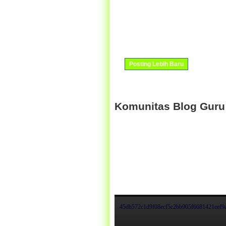
Posting Lebih Baru
Komunitas Blog Guru
45db572c1d9f08ecf5c2bb905f6681421eef9