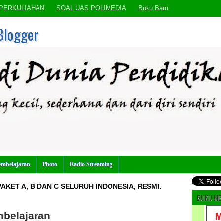
PERKULIAHAN
SOAL UAS POLIMEDIA
Buku Baru
Blogger
embelajaran
Photo
Radio Streaming
AKET A, B DAN C SELURUH INDONESIA, RESMI.
BUKU ME
belajaran