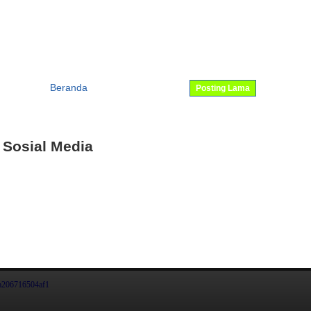
Beranda
Posting Lama
 Sosial Media
a206716504af1