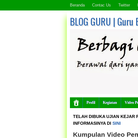
Beranda
Contac Us
Twitter
BLOG GURU | Guru 
Profil
Kegiatan
Video P
TELAH DIBUKA UJIAN KEJAR P
INFORMASINYA DI
SINI
Kumpulan Video Pem