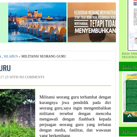
BAGI YAN
A
,
SILABUS
» MILITANSI SEORANG GURU
08116361
GURU
BUKU PE
17.23 WITH
NO COMMENTS
Militansi seorang guru terhambat dengan
kurangnya jiwa pendidik pada diri
seorang guru,saya ingin mengembalikan
militansi tersebut dengan mencoba
mengawali dengan flashback kepada
perjuagan seorang guru yang terbatas
dengan media, fasilitas, dan wawasan
POPULAR
yang berkembang.