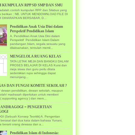
 KUMPULAN RPP SD SMP DAN SMU
ni adalah contoh kumpulan RPP dan Silabus yang
ya berikan : NB. UNTUK MENDOWNLOAD FILE DI
I DIHARAPKAN BERSABAR, D...
Pendidikan Anak Usia Dini dalam
Perspektif Pendidikan Islam
A. Pendidikan Anak Usia Dini dalam
Perspektif Pendidikan Islam Dalam
pandangan Islam, segala sesuatu yang
dilaksanakan, tentulah memil...
MENGELOLA RUANG KELAS
TATA LETAK MEJA DAN BANGKU DALAM
PROSES BELAJAR DI KELAS Kursi dan
meja siswa dan guru perlu ditata
sedemikian rupa sehingga dapat
menunjang...
GAS DAN FUNGSI KOMITE SEKOLAH ?
if dewan pendidikan, dewan sekolah, maupun
kolah/ madrasah diperlukan untuk memberi
( supporting agency ) dan mem...
U ANDRAGOGI = PENGERTIAN
GOGI
 (Sebuah Konsep Teoritik) A. Pengertian
 berasal dari dua kata dalam bahasa Yunani,
a berarti orang dewasa dan a...
Pendidikan Islam di Indonesia: