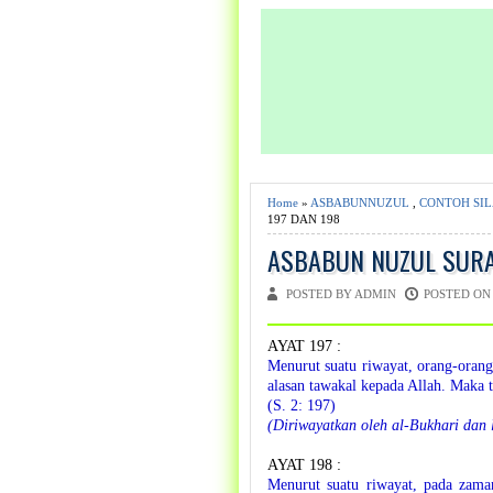
Home
»
ASBABUNNUZUL
,
CONTOH SI
197 DAN 198
ASBABUN NUZUL SURA
POSTED BY ADMIN
POSTED ON 
AYAT 197 :
Menurut suatu riwayat, orang-oran
alasan tawakal kepada Allah. Maka 
(S. 2: 197)
(Diriwayatkan oleh al-Bukhari dan 
AYAT 198 :
Menurut suatu riwayat, pada zama