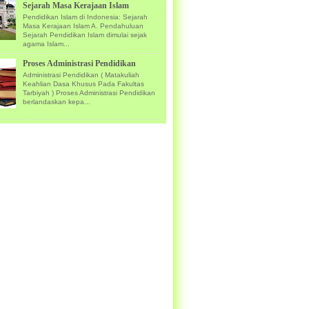
Sejarah Masa Kerajaan Islam
Pendidikan Islam di Indonesia: Sejarah
Masa Kerajaan Islam A. Pendahuluan
Sejarah Pendidikan Islam dimulai sejak
agama Islam...
Proses Administrasi Pendidikan
Administrasi Pendidikan ( Matakuliah
Keahlian Dasa Khusus Pada Fakultas
Tarbiyah ) Proses Administrasi Pendidikan
berlandaskan kepa...