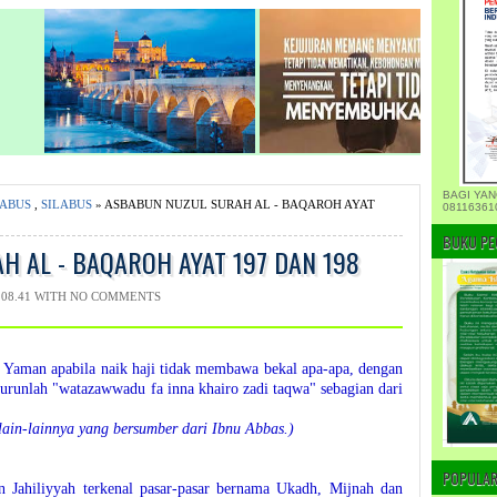
BAGI YAN
LABUS
,
SILABUS
» ASBABUN NUZUL SURAH AL - BAQAROH AYAT
08116361
BUKU PE
H AL - BAQAROH AYAT 197 DAN 198
08.41 WITH
NO COMMENTS
g Yaman apabila naik haji tidak membawa bekal apa-apa, dengan
turunlah "watazawwadu fa inna khairo zadi taqwa" sebagian dari
lain-lainnya yang bersumber dari Ibnu Abbas.)
POPULAR
n Jahiliyyah terkenal pasar-pasar bernama Ukadh, Mijnah dan