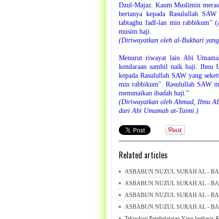
Dzul-Majaz. Kaum Muslimin merasa 
bertanya kepada Rasulullah SAW 
tabtaghu fadl-lan min rabbikum" 
musim haji.
(Diriwayatkan oleh al-Bukhari yang
Menurut riwayat lain Abi Umama
kendaraan sambil naik haji. Ibnu 
kepada Rasulullah SAW yang seketik
min rabbikum". Rasulullah SAW me
menunaikan ibadah haji."
(Diriwayatkan oleh Ahmad, Ibnu Abi
dari Abi Umamah at-Taimi.)
Related articles
ASBABUN NUZUL SURAH AL - BAQ
ASBABUN NUZUL SURAH AL - BA
ASBABUN NUZUL SURAH AL - BA
ASBABUN NUZUL SURAH AL - BA
Teknologi Pembelajaran Yang berbasis 