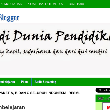
PERKULIAHAN
SOAL UAS POLIMEDIA
Buku Baru
Blogger
embelajaran
Photo
Radio Streaming
AKET A, B DAN C SELURUH INDONESIA, RESMI.
BUKU ME
belajaran