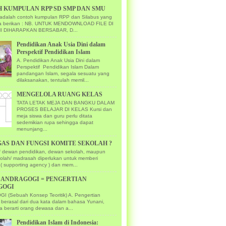
 KUMPULAN RPP SD SMP DAN SMU
ni adalah contoh kumpulan RPP dan Silabus yang
ya berikan : NB. UNTUK MENDOWNLOAD FILE DI
I DIHARAPKAN BERSABAR, D...
Pendidikan Anak Usia Dini dalam
Perspektif Pendidikan Islam
A. Pendidikan Anak Usia Dini dalam
Perspektif Pendidikan Islam Dalam
pandangan Islam, segala sesuatu yang
dilaksanakan, tentulah memil...
MENGELOLA RUANG KELAS
TATA LETAK MEJA DAN BANGKU DALAM
PROSES BELAJAR DI KELAS Kursi dan
meja siswa dan guru perlu ditata
sedemikian rupa sehingga dapat
menunjang...
GAS DAN FUNGSI KOMITE SEKOLAH ?
if dewan pendidikan, dewan sekolah, maupun
kolah/ madrasah diperlukan untuk memberi
( supporting agency ) dan mem...
U ANDRAGOGI = PENGERTIAN
GOGI
 (Sebuah Konsep Teoritik) A. Pengertian
 berasal dari dua kata dalam bahasa Yunani,
a berarti orang dewasa dan a...
Pendidikan Islam di Indonesia: