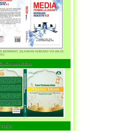
G BERMINAT, SILAHKAN HUBUNGI VIA WA DI;
001
GANGAN MAHASISWA
 POSTS