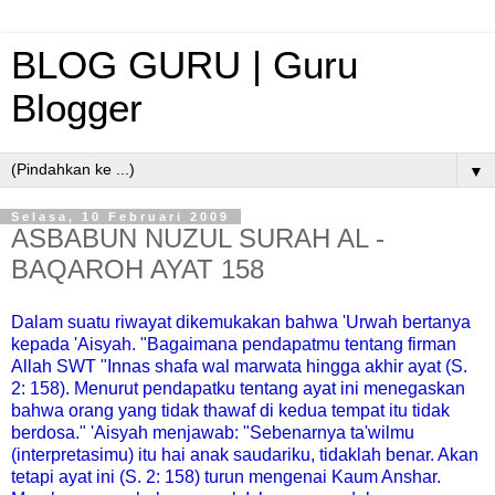
BLOG GURU | Guru
Blogger
▼
Selasa, 10 Februari 2009
ASBABUN NUZUL SURAH AL -
BAQAROH AYAT 158
Dalam suatu riwayat dikemukakan bahwa 'Urwah bertanya
kepada 'Aisyah. "Bagaimana pendapatmu tentang firman
Allah SWT "Innas shafa wal marwata hingga akhir ayat (S.
2: 158). Menurut pendapatku tentang ayat ini menegaskan
bahwa orang yang tidak thawaf di kedua tempat itu tidak
berdosa." 'Aisyah menjawab: "Sebenarnya ta'wilmu
(interpretasimu) itu hai anak saudariku, tidaklah benar. Akan
tetapi ayat ini (S. 2: 158) turun mengenai Kaum Anshar.