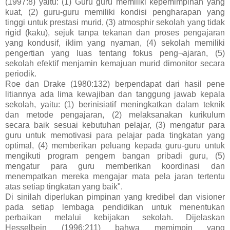
(1997:8) yaitu: (1) Guru guru memiliki kepemimpinan yang
kuat, (2) guru-guru memiliki kondisi pengharapan yang
tinggi untuk prestasi murid, (3) atmosphir sekolah yang tidak
rigid (kaku), sejuk tanpa tekanan dan proses pengajaran
yang kondusif, iklim yang nyaman, (4) sekolah memiliki
pengertian yang luas tentang fokus peng¬ajaran, (5)
sekolah efektif menjamin kemajuan murid dimonitor secara
periodik.
Roe dan Drake (1980:132) berpendapat dari hasil pene
litiannya ada lima kewajiban dan tanggung jawab kepala
sekolah, yaitu: (1) berinisiatif meningkatkan dalam teknik
dan metode pengajaran, (2) melaksanakan kurikulum
secara baik sesuai kebutuhan pelajar, (3) mengatur para
guru untuk memotivasi para pelajar pada tingkatan yang
optimal, (4) memberikan peluang kepada guru-guru untuk
mengikuti program pengem bangan pribadi guru, (5)
mengatur para guru memberikan koordinasi dan
menempatkan mereka mengajar mata pela jaran tertentu
atas setiap tingkatan yang baik".
Di sinilah diperlukan pimpinan yang kredibel dan visioner
pada setiap lembaga pendidikan untuk menentukan
perbaikan melalui kebijakan sekolah. Dijelaskan
Hesselbein (1996:211) bahwa memimpin yang