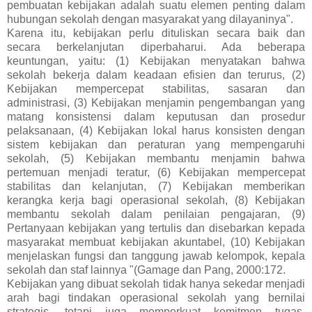
pembuatan kebijakan adalah suatu elemen penting dalam
hubungan sekolah dengan masyarakat yang dilayaninya".
Karena itu, kebijakan perlu dituliskan secara baik dan
secara berkelanjutan diperbaharui. Ada beberapa
keuntungan, yaitu: (1) Kebijakan menyatakan bahwa
sekolah bekerja dalam keadaan efisien dan terurus, (2)
Kebijakan mempercepat stabilitas, sasaran dan
administrasi, (3) Kebijakan menjamin pengembangan yang
matang konsistensi dalam keputusan dan prosedur
pelaksanaan, (4) Kebijakan lokal harus konsisten dengan
sistem kebijakan dan peraturan yang mempengaruhi
sekolah, (5) Kebijakan membantu menjamin bahwa
pertemuan menjadi teratur, (6) Kebijakan mempercepat
stabilitas dan kelanjutan, (7) Kebijakan memberikan
kerangka kerja bagi operasional sekolah, (8) Kebijakan
membantu sekolah dalam penilaian pengajaran, (9)
Pertanyaan kebijakan yang tertulis dan disebarkan kepada
masyarakat membuat kebijakan akuntabel, (10) Kebijakan
menjelaskan fungsi dan tanggung jawab kelompok, kepala
sekolah dan staf lainnya "(Gamage dan Pang, 2000:172.
Kebijakan yang dibuat sekolah tidak hanya sekedar menjadi
arah bagi tindakan operasional sekolah yang bernilai
strategis, tetapi juga memperkuat komitmen tugas,