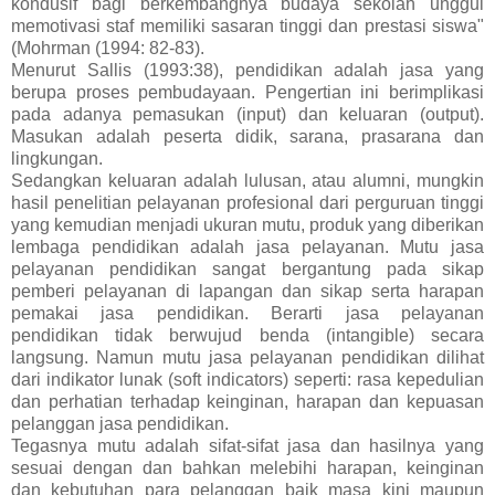
kondusif bagi berkembangnya budaya sekolah unggul
memotivasi staf memiliki sasaran tinggi dan prestasi siswa"
(Mohrman (1994: 82-83).
Menurut Sallis (1993:38), pendidikan adalah jasa yang
berupa proses pembudayaan. Pengertian ini berimplikasi
pada adanya pemasukan (input) dan keluaran (output).
Masukan adalah peserta didik, sarana, prasarana dan
lingkungan.
Sedangkan keluaran adalah lulusan, atau alumni, mungkin
hasil penelitian pelayanan profesional dari perguruan tinggi
yang kemudian menjadi ukuran mutu, produk yang diberikan
lembaga pendidikan adalah jasa pelayanan. Mutu jasa
pelayanan pendidikan sangat bergantung pada sikap
pemberi pelayanan di lapangan dan sikap serta harapan
pemakai jasa pendidikan. Berarti jasa pelayanan
pendidikan tidak berwujud benda (intangible) secara
langsung. Namun mutu jasa pelayanan pendidikan dilihat
dari indikator lunak (soft indicators) seperti: rasa kepedulian
dan perhatian terhadap keinginan, harapan dan kepuasan
pelanggan jasa pendidikan.
Tegasnya mutu adalah sifat-sifat jasa dan hasilnya yang
sesuai dengan dan bahkan melebihi harapan, keinginan
dan kebutuhan para pelanggan baik masa kini maupun