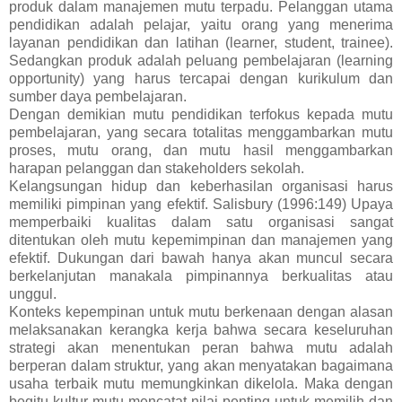
produk dalam manajemen mutu terpadu. Pelanggan utama
pendidikan adalah pelajar, yaitu orang yang menerima
layanan pendidikan dan latihan (learner, student, trainee).
Sedangkan produk adalah peluang pembelajaran (learning
opportunity) yang harus tercapai dengan kurikulum dan
sumber daya pembelajaran.
Dengan demikian mutu pendidikan terfokus kepada mutu
pembelajaran, yang secara totalitas menggambarkan mutu
proses, mutu orang, dan mutu hasil menggambarkan
harapan pelanggan dan stakeholders sekolah.
Kelangsungan hidup dan keberhasilan organisasi harus
memiliki pimpinan yang efektif. Salisbury (1996:149) Upaya
memperbaiki kualitas dalam satu organisasi sangat
ditentukan oleh mutu kepemimpinan dan manajemen yang
efektif. Dukungan dari bawah hanya akan muncul secara
berkelanjutan manakala pimpinannya berkualitas atau
unggul.
Konteks kepempinan untuk mutu berkenaan dengan alasan
melaksanakan kerangka kerja bahwa secara keseluruhan
strategi akan menentukan peran bahwa mutu adalah
berperan dalam struktur, yang akan menyatakan bagaimana
usaha terbaik mutu memungkinkan dikelola. Maka dengan
begitu kultur mutu mencatat nilai penting untuk memilih dan