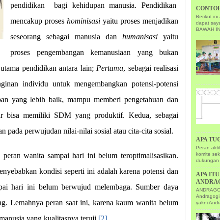
pendidikan
bagi kehidupan manusia. Pendidikan
CONTOH
Berikut i
mencakup proses
hominisasi
yaitu proses menjadikan
dapat sa
BAWAH IN
seseorang sebagai manusia dan
humanisasi
yaitu
proses pengembangan kemanusiaan yang bukan
utama pendidikan antara lain;
Pertama
, sebagai realisasi
inginan individu untuk mengembangkan potensi-potensi
pan yang lebih baik, mampu memberi pengetahuan dan
gar bisa memiliki SDM yang produktif. Kedua, sebagai
an pada perwujudan nilai-nilai sosial atau cita-cita sosial.
APA TU
Peran akt
 peran wanita sampai hari ini belum teroptimalisasikan.
komite se
dukungan 
yebabkan kondisi seperti ini adalah karena potensi dan
APA IT
ANDRA
i hari ini belum berwujud melembaga. Sumber daya
ANDRAGOGI
Andragogi
ang. Lemahnya peran saat ini, karena kaum wanita belum
yakni Andr
anusia yang kualitasnya teruji.
[2]