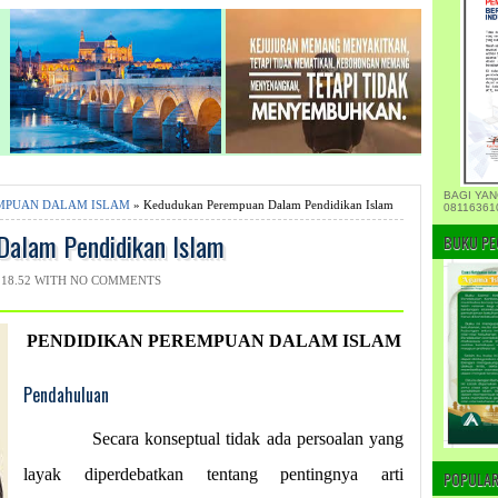
BAGI YAN
MPUAN DALAM ISLAM
» Kedudukan Perempuan Dalam Pendidikan Islam
08116361
alam Pendidikan Islam
BUKU PE
18.52 WITH
NO COMMENTS
PENDIDIKAN PEREMPUAN DALAM ISLAM
Pendahuluan
Secara konseptual tidak ada persoalan yang
layak diperdebatkan tentang pentingnya arti
POPULAR