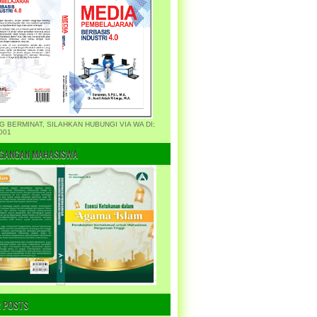
G BERMINAT, SILAHKAN HUBUNGI VIA WA DI;
001
GANGAN MAHASISWA
 POSTS