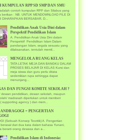
 KUMPULAN RPP SD SMP DAN SMU
ni adalah contoh kumpulan RPP dan Silabus yang
ya berikan : NB. UNTUK MENDOWNLOAD FILE DI
I DIHARAPKAN BERSABAR, D...
Pendidikan Anak Usia Dini dalam
Perspektif Pendidikan Islam
A. Pendidikan Anak Usia Dini dalam
Perspektif Pendidikan Islam Dalam
pandangan Islam, segala sesuatu yang
dilaksanakan, tentulah memil...
MENGELOLA RUANG KELAS
TATA LETAK MEJA DAN BANGKU DALAM
PROSES BELAJAR DI KELAS Kursi dan
meja siswa dan guru perlu ditata
sedemikian rupa sehingga dapat
menunjang...
GAS DAN FUNGSI KOMITE SEKOLAH ?
if dewan pendidikan, dewan sekolah, maupun
kolah/ madrasah diperlukan untuk memberi
( supporting agency ) dan mem...
U ANDRAGOGI = PENGERTIAN
GOGI
 (Sebuah Konsep Teoritik) A. Pengertian
 berasal dari dua kata dalam bahasa Yunani,
a berarti orang dewasa dan a...
Pendidikan Islam di Indonesia: