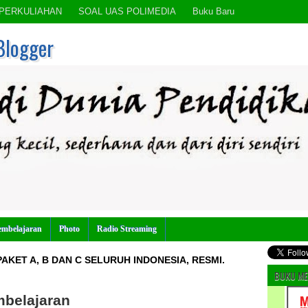
PERKULIAHAN
SOAL UAS POLIMEDIA
Buku Baru
Blogger
embelajaran
Photo
Radio Streaming
AKET A, B DAN C SELURUH INDONESIA, RESMI.
BUKU ME
belajaran