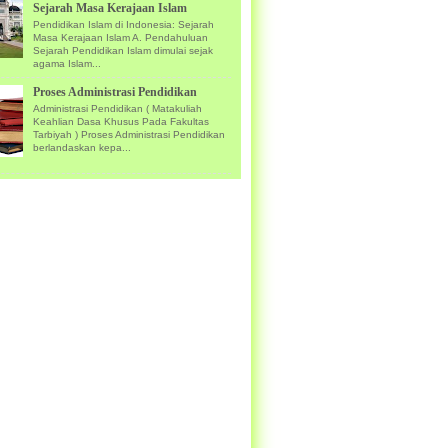
Sejarah Masa Kerajaan Islam
Pendidikan Islam di Indonesia: Sejarah
Masa Kerajaan Islam A. Pendahuluan
Sejarah Pendidikan Islam dimulai sejak
agama Islam...
Proses Administrasi Pendidikan
Administrasi Pendidikan ( Matakuliah
Keahlian Dasa Khusus Pada Fakultas
Tarbiyah ) Proses Administrasi Pendidikan
berlandaskan kepa...