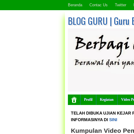
Beranda
Contac Us
Twitter
BLOG GURU | Guru 
Profil
Kegiatan
Video P
TELAH DIBUKA UJIAN KEJAR P
INFORMASINYA DI
SINI
Kumpulan Video Pem