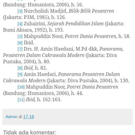
(Bandung: Humaniora, 2006), h. 56.
Nurcholish Madjid,
Bilik-Bilik Pesantren
[3]
(Jakarta: P3M, 1985), h. 126.
Zuhairini,
Sejarah Pendidikan Islam
(Jakarta:
[4]
Bumi Aksara, 1992), h. 193.
Mahpuddin Noor,
Potret Dunia Pesantren,
h. 58.
[5]
Ibid.
[6]
Drs. H. Amin Haedani, M.Pd dkk,
Panorama,
[7]
Pesantren Dalam Cakrawala Modern
(Jakarta: Diva
Pustaka, 2004), h. 80.
Ibid
, h. 82.
[8]
Amin Haedari,
Panorama Pesantren Dalam
[9]
Cakrawala Modern
(Jakarta: Diva Pustaka, 2004), h. 130.
Mahpuddin Noor,
Potret Dunia Pesantren
[10]
(Bandung: Humaniora, 2006), h. 44.
Ibid,
h. 162-163.
[11]
Admin
di
17.18
Tidak ada komentar: